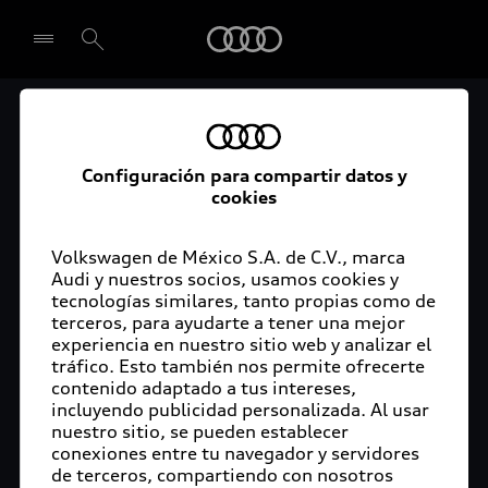
Audi
Audi Certified :plus
Seleccionar concesionario
Audi ofrece garantía extendida para vehículos
Configuración para compartir datos y
cookies
certificados. Al momento de adquirir tu vehículo
Audi Certified Plus contarás con una garantía,
cuya cobertura podrás ampliar hasta por dos años
Volkswagen de México S.A. de C.V., marca
adicionales. De esta forma estarás tranquilo ante
Audi y nuestros socios, usamos cookies y
tecnologías similares, tanto propias como de
imprevistos, ya que ante cualquier eventualidad
terceros, para ayudarte a tener una mejor
tu vehículo será atendido por expertos, en la
experiencia en nuestro sitio web y analizar el
concesionaria Audi de tu preferencia y utilizando
tráfico. Esto también nos permite ofrecerte
solo piezas originales. Además, tienes la
contenido adaptado a tus intereses,
posibilidad de incluirlo en tu financiamiento con
incluyendo publicidad personalizada. Al usar
nuestro sitio, se pueden establecer
Audi Financial Services.
conexiones entre tu navegador y servidores
de terceros, compartiendo con nosotros