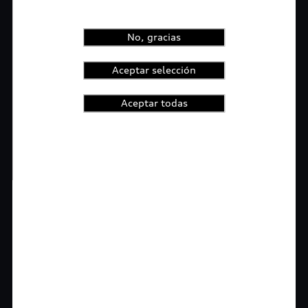
No, gracias
Aceptar selección
Aceptar todas
1
2
3
4
t-highlights.skipLinkText__
Rigurosa inspección