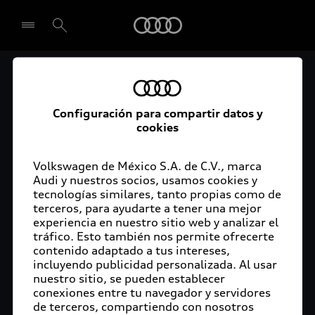
Audi
Audi Certified :plus
Seleccionar concesionario
Audi ofrece garantía extendida para vehículos
Configuración para compartir datos y
cookies
certificados. Al momento de adquirir tu vehículo
Audi Certified Plus contarás con una garantía,
cuya cobertura podrás ampliar hasta por dos años
Volkswagen de México S.A. de C.V., marca
adicionales. De esta forma estarás tranquilo ante
Audi y nuestros socios, usamos cookies y
tecnologías similares, tanto propias como de
imprevistos, ya que ante cualquier eventualidad
terceros, para ayudarte a tener una mejor
tu vehículo será atendido por expertos, en la
experiencia en nuestro sitio web y analizar el
concesionaria Audi de tu preferencia y utilizando
tráfico. Esto también nos permite ofrecerte
solo piezas originales. Además, tienes la
contenido adaptado a tus intereses,
posibilidad de incluirlo en tu financiamiento con
incluyendo publicidad personalizada. Al usar
nuestro sitio, se pueden establecer
Audi Financial Services.
conexiones entre tu navegador y servidores
de terceros, compartiendo con nosotros