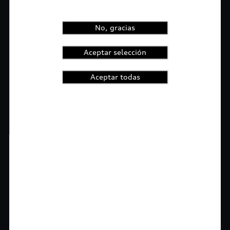
No, gracias
Aceptar selección
Aceptar todas
1
2
3
4
t-highlights.skipLinkText__
Rigurosa inspección