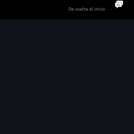
De vuelta al inicio
udi Certified :plus
di Certified :plus
ncesionarios Audi Certified :plus