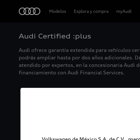
Audi
Modelos
Explora y compra
myAudi
Audi Certified :plus
Audi ofrece garantía extendida para vehículos cer
podrás ampliar hasta por dos años adicionales. De
atendido por expertos, en la concesionaria Audi de
financiamiento con Audi Financial Services.
Volkswagen de México S.A. de C.V., marc