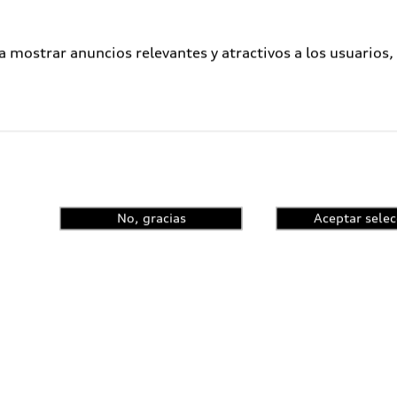
a mostrar anuncios relevantes y atractivos a los usuarios,
No, gracias
Aceptar selec
ometidos a un proceso