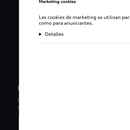
Marketing cookies
Las cookies de marketing se utilizan par
como para anunciantes.
Detalles
1
2
3
4
Rigurosa inspección
En Audi Certified :plus, nuestros vehículos son s
de inspección de 120 puntos.