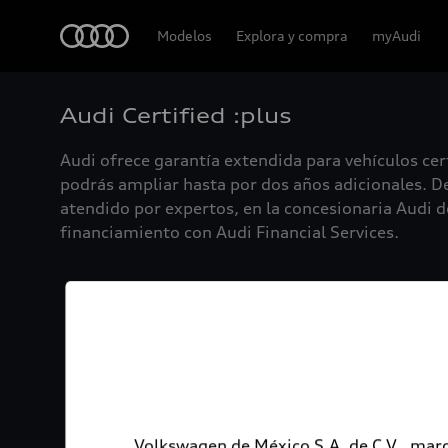
Audi
Modelos
Explora y compra
myAudi
Audi Certified :plus
Audi ofrece garantía extendida para vehículos cer
podrás ampliar hasta por dos años adicionales. De
atendido por expertos, en la concesionaria Audi de
financiamiento con Audi Financial Services.
Volkswagen de México S.A. de C.V., marc