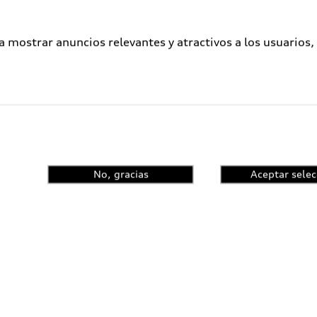
a mostrar anuncios relevantes y atractivos a los usuarios,
No, gracias
Aceptar selec
ometidos a un proceso