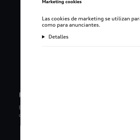
Marketing cookies
Las cookies de marketing se utilizan par
como para anunciantes.
Detalles
1
2
3
4
Rigurosa inspección
En Audi Certified :plus, nuestros vehículos son s
de inspección de 120 puntos.