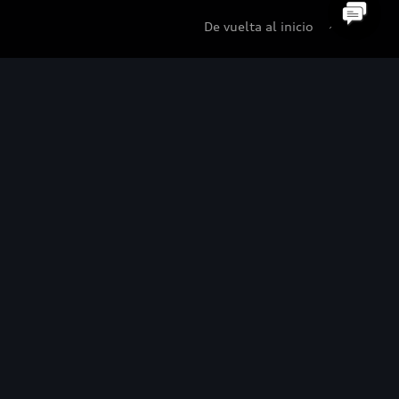
De vuelta al inicio
udi Certified :plus
di Certified :plus
ncesionarios Audi Certified :plus