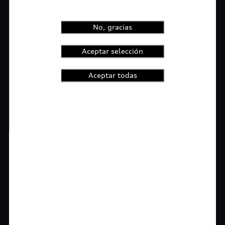
No, gracias
Aceptar selección
Aceptar todas
1
2
3
4
t-highlights.skipLinkText__
Rigurosa inspección