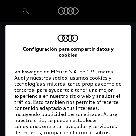
Audi
Audi Certified :plus
Seleccionar concesionario
Audi ofrece garantía extendida para vehículos
Configuración para compartir datos y
cookies
certificados. Al momento de adquirir tu vehículo
Audi Certified Plus contarás con una garantía,
cuya cobertura podrás ampliar hasta por dos años
Volkswagen de México S.A. de C.V., marca
adicionales. De esta forma estarás tranquilo ante
Audi y nuestros socios, usamos cookies y
tecnologías similares, tanto propias como de
imprevistos, ya que ante cualquier eventualidad
terceros, para ayudarte a tener una mejor
tu vehículo será atendido por expertos, en la
experiencia en nuestro sitio web y analizar el
concesionaria Audi de tu preferencia y utilizando
tráfico. Esto también nos permite ofrecerte
solo piezas originales. Además, tienes la
contenido adaptado a tus intereses,
posibilidad de incluirlo en tu financiamiento con
incluyendo publicidad personalizada. Al usar
nuestro sitio, se pueden establecer
Audi Financial Services.
conexiones entre tu navegador y servidores
de terceros, compartiendo con nosotros