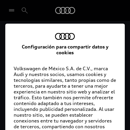
Audi
Audi Certified :plus
Seleccionar concesionario
Audi ofrece garantía extendida para vehículos
Configuración para compartir datos y
cookies
certificados. Al momento de adquirir tu vehículo
Audi Certified Plus contarás con una garantía,
cuya cobertura podrás ampliar hasta por dos años
Volkswagen de México S.A. de C.V., marca
adicionales. De esta forma estarás tranquilo ante
Audi y nuestros socios, usamos cookies y
tecnologías similares, tanto propias como de
imprevistos, ya que ante cualquier eventualidad
terceros, para ayudarte a tener una mejor
tu vehículo será atendido por expertos, en la
experiencia en nuestro sitio web y analizar el
concesionaria Audi de tu preferencia y utilizando
tráfico. Esto también nos permite ofrecerte
solo piezas originales. Además, tienes la
contenido adaptado a tus intereses,
posibilidad de incluirlo en tu financiamiento con
incluyendo publicidad personalizada. Al usar
nuestro sitio, se pueden establecer
Audi Financial Services.
conexiones entre tu navegador y servidores
de terceros, compartiendo con nosotros