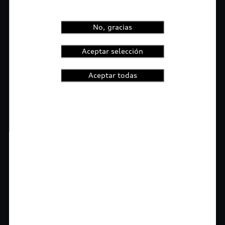
No, gracias
Aceptar selección
Aceptar todas
1
2
3
4
t-highlights.skipLinkText__
Rigurosa inspección