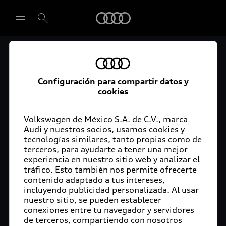
Audi
Audi Certified :plus
Seleccionar concesionario
Audi ofrece garantía extendida para vehículos
Configuración para compartir datos y
cookies
certificados. Al momento de adquirir tu vehículo
Audi Certified Plus contarás con una garantía,
cuya cobertura podrás ampliar hasta por dos años
Volkswagen de México S.A. de C.V., marca
adicionales. De esta forma estarás tranquilo ante
Audi y nuestros socios, usamos cookies y
tecnologías similares, tanto propias como de
imprevistos, ya que ante cualquier eventualidad
terceros, para ayudarte a tener una mejor
tu vehículo será atendido por expertos, en la
experiencia en nuestro sitio web y analizar el
concesionaria Audi de tu preferencia y utilizando
tráfico. Esto también nos permite ofrecerte
solo piezas originales. Además, tienes la
contenido adaptado a tus intereses,
posibilidad de incluirlo en tu financiamiento con
incluyendo publicidad personalizada. Al usar
nuestro sitio, se pueden establecer
Audi Financial Services.
conexiones entre tu navegador y servidores
de terceros, compartiendo con nosotros