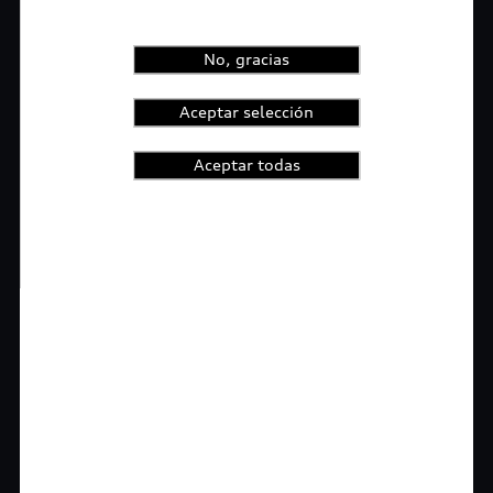
No, gracias
Aceptar selección
Aceptar todas
1
2
3
4
t-highlights.skipLinkText__
Rigurosa inspección