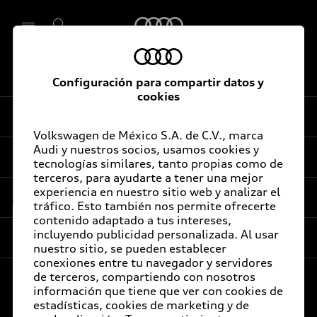
Audi
De vuelta al inicio
Configuración para compartir datos y
Seleccionar concesionario
cookies
Experiencia
Volkswagen de México S.A. de C.V., marca
Audi y nuestros socios, usamos cookies y
Servicios al cliente
tecnologías similares, tanto propias como de
Audi Sport
terceros, para ayudarte a tener una mejor
experiencia en nuestro sitio web y analizar el
Promociones
Audi Certified :plus
tráfico. Esto también nos permite ofrecerte
contenido adaptado a tus intereses,
e-Newsletter
Audi contigo
incluyendo publicidad personalizada. Al usar
Compañía
nuestro sitio, se pueden establecer
Audi internacional
Audi Financial Services
Audi Certified :plus
conexiones entre tu navegador y servidores
de terceros, compartiendo con nosotros
Audi Go Green
Seguro Audi Safe
Concesionarios Audi Certified :plus
información que tiene que ver con cookies de
Audi México
estadísticas, cookies de marketing y de
Próximo Destino
Atención a clientes