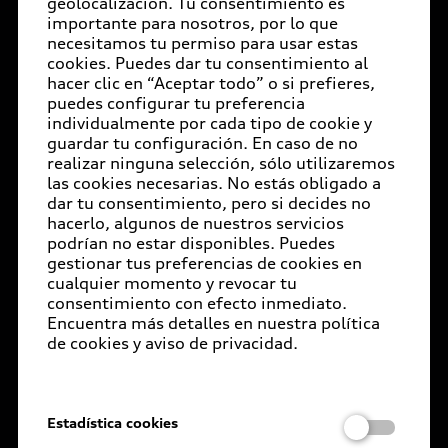
geolocalización. Tu consentimiento es
Comité Ejecutivo
importante para nosotros, por lo que
Audi Exclusive
Audi Connect
necesitamos tu permiso para usar estas
© 2026 AUDI AG. Todos los derechos reservados.
Código de conducta
cookies. Puedes dar tu consentimiento al
Servicio Audi
hacer clic en “Aceptar todo” o si prefieres,
Concesionarios
E-Newsletter
Integridad y Compliance (I&C)
puedes configurar tu preferencia
Audi Corporate
Audi Financial Services
Certificaciones
individualmente por cada tipo de cookie y
Sistema de denuncias
guardar tu configuración. En caso de no
Garantía Extendida
Aviso de privacidad
Aspectos legales
realizar ninguna selección, sólo utilizaremos
Términos y condiciones
Política de Cookies
ESG
las cookies necesarias. No estás obligado a
Audi Plus
Declaratoria de Derechos Humanos
dar tu consentimiento, pero si decides no
Media Center
hacerlo, algunos de nuestros servicios
Llamado a revisión de bolsas de aire
podrían no estar disponibles. Puedes
Carreras
Términos y condiciones por Audi de México.
gestionar tus preferencias de cookies en
Llamado a revisión general
cualquier momento y revocar tu
Este sitio es oficial de Volkswagen de México, S.A. de
Documentos legales
consentimiento con efecto inmediato.
Delivery situation
C.V., comercializador de marca Audi en México; la
Encuentra más detalles en nuestra política
información aquí referida, así como las ilustraciones de
de cookies y aviso de privacidad.
Audi Digital Services
este sitio están de acuerdo a las versiones y
equipamientos ofertados por el proveedor dentro de la
República Mexicana y son las más recientes en el
Estadística cookies
momento de hacer esta publicación. Algunas versiones