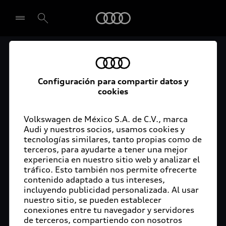
Audi
El acceso digital a tu
Seleccionar concesionario
Audi
Configuración para compartir datos y
cookies
La aplicación myAudi conecta tu Audi con tu
rutina diaria y lleva más confort de conducción a
Volkswagen de México S.A. de C.V., marca
Audi y nuestros socios, usamos cookies y
tu vida a través de funciones y servicios
tecnologías similares, tanto propias como de
innovadores.
terceros, para ayudarte a tener una mejor
experiencia en nuestro sitio web y analizar el
tráfico. Esto también nos permite ofrecerte
contenido adaptado a tus intereses,
incluyendo publicidad personalizada. Al usar
nuestro sitio, se pueden establecer
conexiones entre tu navegador y servidores
de terceros, compartiendo con nosotros