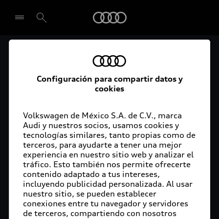
Audi
El acceso digital a tu
Seleccionar concesionario
Audi
Configuración para compartir datos y
cookies
La aplicación myAudi conecta tu Audi con tu
rutina diaria y lleva más confort de conducción a
Volkswagen de México S.A. de C.V., marca
Audi y nuestros socios, usamos cookies y
tu vida a través de funciones y servicios
tecnologías similares, tanto propias como de
innovadores.
terceros, para ayudarte a tener una mejor
experiencia en nuestro sitio web y analizar el
tráfico. Esto también nos permite ofrecerte
contenido adaptado a tus intereses,
incluyendo publicidad personalizada. Al usar
nuestro sitio, se pueden establecer
conexiones entre tu navegador y servidores
de terceros, compartiendo con nosotros