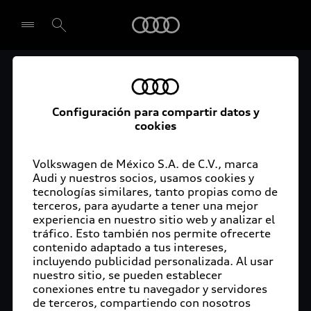
Audi
El acceso digital a tu
Seleccionar concesionario
Audi
Configuración para compartir datos y
cookies
La aplicación myAudi conecta tu Audi con tu
rutina diaria y lleva más confort de conducción a
Volkswagen de México S.A. de C.V., marca
Audi y nuestros socios, usamos cookies y
tu vida a través de funciones y servicios
tecnologías similares, tanto propias como de
innovadores.
terceros, para ayudarte a tener una mejor
experiencia en nuestro sitio web y analizar el
tráfico. Esto también nos permite ofrecerte
contenido adaptado a tus intereses,
incluyendo publicidad personalizada. Al usar
nuestro sitio, se pueden establecer
conexiones entre tu navegador y servidores
de terceros, compartiendo con nosotros