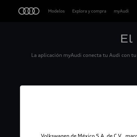
Audi
Modelos
Explora y compra
myAudi
El
La aplicación myAudi conecta tu Audi con tu 
Volkswagen de México S.A. de C.V., marc