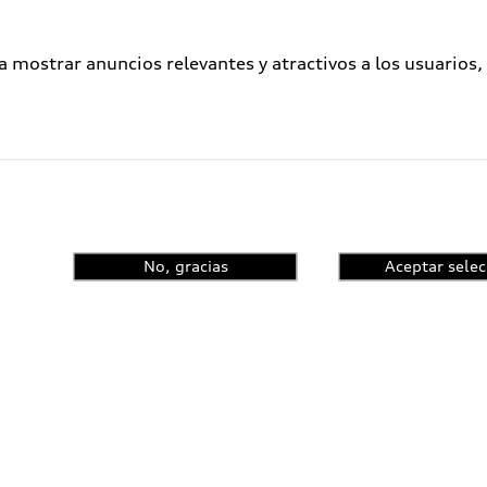
a mostrar anuncios relevantes y atractivos a los usuarios,
No, gracias
Aceptar selec
enta el control de
ncia y conoce las