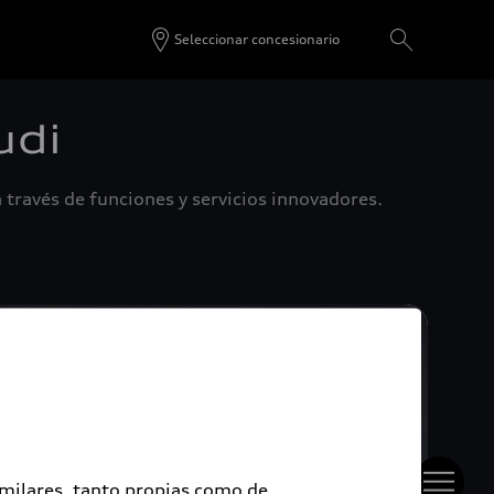
Seleccionar concesionario
udi
 través de funciones y servicios innovadores.
imilares, tanto propias como de