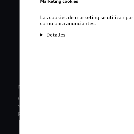
Marketing cookies
Las cookies de marketing se utilizan par
como para anunciantes.
Detalles
1
2
myAudi
Con myAudi La información viaja contigo. Experim
saber todo sobre tu vehículo sin importar la dista
promociones digitales que tenemos para ti.