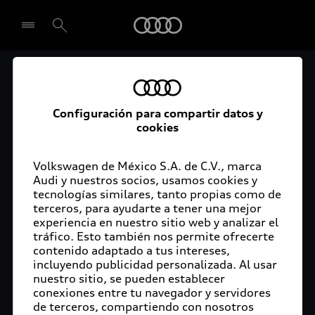
Audi
El acceso digital a tu
Seleccionar concesionario
Audi
Configuración para compartir datos y
cookies
La aplicación myAudi conecta tu Audi con tu
rutina diaria y lleva más confort de conducción a
Volkswagen de México S.A. de C.V., marca
Audi y nuestros socios, usamos cookies y
tu vida a través de funciones y servicios
tecnologías similares, tanto propias como de
innovadores.
terceros, para ayudarte a tener una mejor
experiencia en nuestro sitio web y analizar el
tráfico. Esto también nos permite ofrecerte
contenido adaptado a tus intereses,
incluyendo publicidad personalizada. Al usar
nuestro sitio, se pueden establecer
conexiones entre tu navegador y servidores
de terceros, compartiendo con nosotros