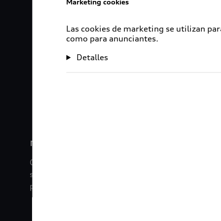
Marketing cookies
Las cookies de marketing se utilizan par
como para anunciantes.
Detalles
1
2
myAudi
Con myAudi La información viaja contigo. Experim
saber todo sobre tu vehículo sin importar la dista
promociones digitales que tenemos para ti.