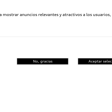
a mostrar anuncios relevantes y atractivos a los usuarios,
No, gracias
Aceptar selec
enta el control de
ncia y conoce las