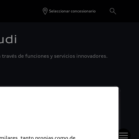
Seleccionar concesionario
udi
 través de funciones y servicios innovadores.
imilares, tanto propias como de