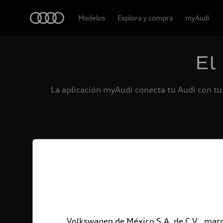
Audi
Modelos
Explora y compra
myAudi
El
La aplicación myAudi conecta tu Audi con tu 
Volkswagen de México S.A. de C.V., marc