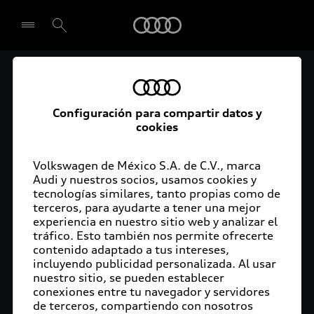
Audi
El acceso digital a tu
Seleccionar concesionario
Audi
Configuración para compartir datos y
cookies
La aplicación myAudi conecta tu Audi con tu
rutina diaria y lleva más confort de conducción a
Volkswagen de México S.A. de C.V., marca
Audi y nuestros socios, usamos cookies y
tu vida a través de funciones y servicios
tecnologías similares, tanto propias como de
innovadores.
terceros, para ayudarte a tener una mejor
experiencia en nuestro sitio web y analizar el
tráfico. Esto también nos permite ofrecerte
contenido adaptado a tus intereses,
incluyendo publicidad personalizada. Al usar
nuestro sitio, se pueden establecer
conexiones entre tu navegador y servidores
de terceros, compartiendo con nosotros