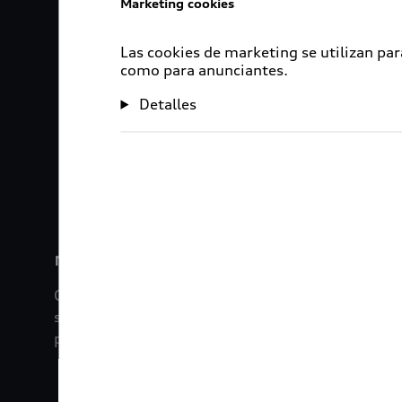
Marketing cookies
Las cookies de marketing se utilizan par
como para anunciantes.
Detalles
1
2
myAudi
Con myAudi La información viaja contigo. Experim
saber todo sobre tu vehículo sin importar la dista
promociones digitales que tenemos para ti.