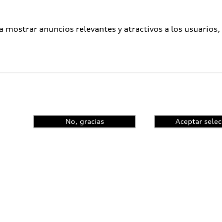
a mostrar anuncios relevantes y atractivos a los usuarios,
No, gracias
Aceptar selec
enta el control de
ncia y conoce las