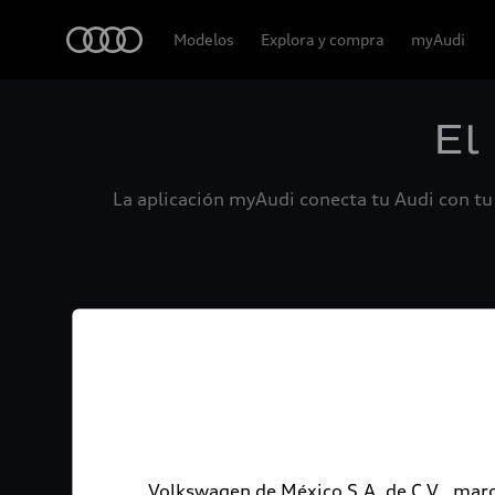
Audi
Modelos
Explora y compra
myAudi
El
La aplicación myAudi conecta tu Audi con tu 
Volkswagen de México S.A. de C.V., marc