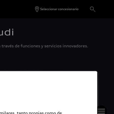
Seleccionar concesionario
udi
 través de funciones y servicios innovadores.
imilares, tanto propias como de