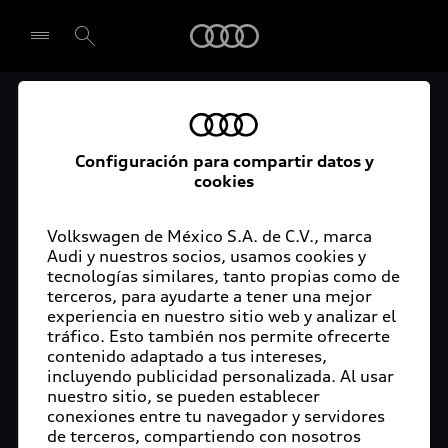
Audi
El acceso digital a tu
Seleccionar concesionario
Audi
Configuración para compartir datos y
cookies
La aplicación myAudi conecta tu Audi con tu
rutina diaria y lleva más confort de conducción a
Volkswagen de México S.A. de C.V., marca
Audi y nuestros socios, usamos cookies y
tu vida a través de funciones y servicios
tecnologías similares, tanto propias como de
innovadores.
terceros, para ayudarte a tener una mejor
experiencia en nuestro sitio web y analizar el
tráfico. Esto también nos permite ofrecerte
contenido adaptado a tus intereses,
incluyendo publicidad personalizada. Al usar
nuestro sitio, se pueden establecer
conexiones entre tu navegador y servidores
de terceros, compartiendo con nosotros