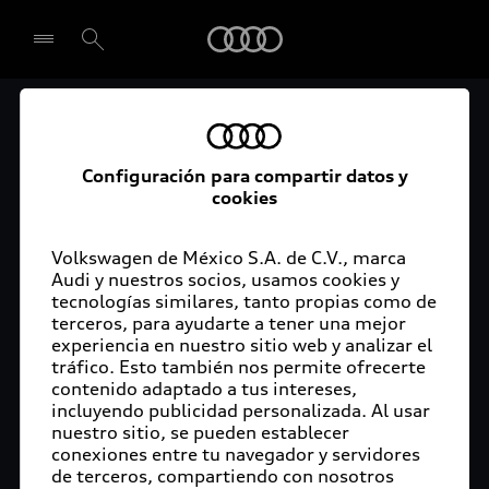
Audi
El acceso digital a tu
Seleccionar concesionario
Audi
Configuración para compartir datos y
cookies
La aplicación myAudi conecta tu Audi con tu
rutina diaria y lleva más confort de conducción a
Volkswagen de México S.A. de C.V., marca
Audi y nuestros socios, usamos cookies y
tu vida a través de funciones y servicios
tecnologías similares, tanto propias como de
innovadores.
terceros, para ayudarte a tener una mejor
experiencia en nuestro sitio web y analizar el
tráfico. Esto también nos permite ofrecerte
contenido adaptado a tus intereses,
incluyendo publicidad personalizada. Al usar
nuestro sitio, se pueden establecer
conexiones entre tu navegador y servidores
de terceros, compartiendo con nosotros