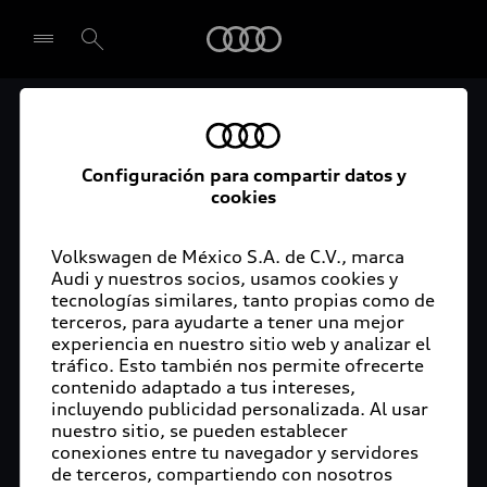
Audi
El acceso digital a tu
Seleccionar concesionario
Audi
Configuración para compartir datos y
cookies
La aplicación myAudi conecta tu Audi con tu
rutina diaria y lleva más confort de conducción a
Volkswagen de México S.A. de C.V., marca
Audi y nuestros socios, usamos cookies y
tu vida a través de funciones y servicios
tecnologías similares, tanto propias como de
innovadores.
terceros, para ayudarte a tener una mejor
experiencia en nuestro sitio web y analizar el
tráfico. Esto también nos permite ofrecerte
contenido adaptado a tus intereses,
incluyendo publicidad personalizada. Al usar
nuestro sitio, se pueden establecer
conexiones entre tu navegador y servidores
de terceros, compartiendo con nosotros