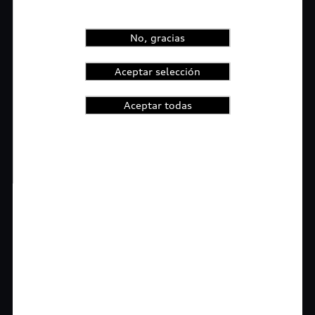
No, gracias
Aceptar selección
Aceptar todas
1
2
t-highlights.skipLinkText__
myAudi
Con myAudi La información viaja contigo.
Experimenta el control de saber todo sobre tu
vehículo sin importar la distancia y conoce las
promociones digitales que tenemos para ti.