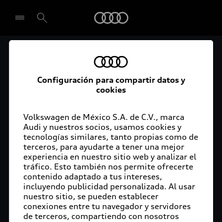
Audi
El acceso digital a tu
Seleccionar concesionario
Audi
Configuración para compartir datos y
cookies
La aplicación myAudi conecta tu Audi con tu
rutina diaria y lleva más confort de conducción a
Volkswagen de México S.A. de C.V., marca
Audi y nuestros socios, usamos cookies y
tu vida a través de funciones y servicios
tecnologías similares, tanto propias como de
innovadores.
terceros, para ayudarte a tener una mejor
experiencia en nuestro sitio web y analizar el
tráfico. Esto también nos permite ofrecerte
contenido adaptado a tus intereses,
incluyendo publicidad personalizada. Al usar
nuestro sitio, se pueden establecer
conexiones entre tu navegador y servidores
de terceros, compartiendo con nosotros