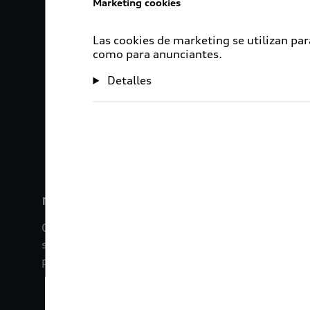
Marketing cookies
Las cookies de marketing se utilizan par
como para anunciantes.
Detalles
1
2
myAudi
Con myAudi La información viaja contigo. Experim
saber todo sobre tu vehículo sin importar la dista
promociones digitales que tenemos para ti.