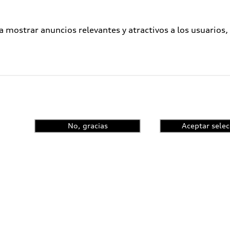
a mostrar anuncios relevantes y atractivos a los usuarios,
No, gracias
Aceptar selec
enta el control de
ncia y conoce las