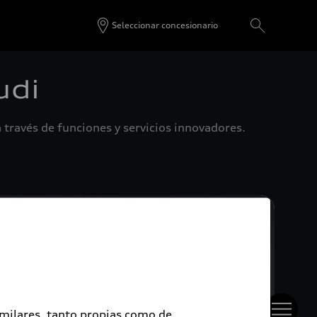
Seleccionar concesionario
udi
 través de funciones y servicios innovadores.
imilares, tanto propias como de