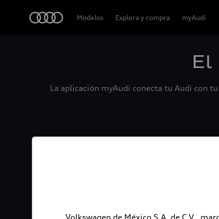
Audi
Modelos
Explora y compra
myAudi
El
La aplicación myAudi conecta tu Audi con tu 
Volkswagen de México S.A. de C.V., marc