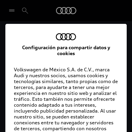
Audi
El acceso digital a tu
Seleccionar concesionario
Audi
Configuración para compartir datos y
cookies
La aplicación myAudi conecta tu Audi con tu
rutina diaria y lleva más confort de conducción a
Volkswagen de México S.A. de C.V., marca
Audi y nuestros socios, usamos cookies y
tu vida a través de funciones y servicios
tecnologías similares, tanto propias como de
innovadores.
terceros, para ayudarte a tener una mejor
experiencia en nuestro sitio web y analizar el
tráfico. Esto también nos permite ofrecerte
contenido adaptado a tus intereses,
incluyendo publicidad personalizada. Al usar
nuestro sitio, se pueden establecer
conexiones entre tu navegador y servidores
de terceros, compartiendo con nosotros