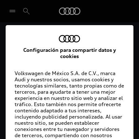
Audi
El acceso digital a tu
Seleccionar concesionario
Audi
Configuración para compartir datos y
cookies
La aplicación myAudi conecta tu Audi con tu
rutina diaria y lleva más confort de conducción a
Volkswagen de México S.A. de C.V., marca
Audi y nuestros socios, usamos cookies y
tu vida a través de funciones y servicios
tecnologías similares, tanto propias como de
innovadores.
terceros, para ayudarte a tener una mejor
experiencia en nuestro sitio web y analizar el
tráfico. Esto también nos permite ofrecerte
contenido adaptado a tus intereses,
incluyendo publicidad personalizada. Al usar
nuestro sitio, se pueden establecer
conexiones entre tu navegador y servidores
de terceros, compartiendo con nosotros