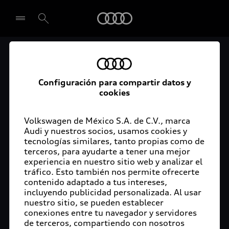
Audi
El acceso digital a tu
Seleccionar concesionario
Audi
Configuración para compartir datos y
cookies
La aplicación myAudi conecta tu Audi con tu
rutina diaria y lleva más confort de conducción a
Volkswagen de México S.A. de C.V., marca
Audi y nuestros socios, usamos cookies y
tu vida a través de funciones y servicios
tecnologías similares, tanto propias como de
innovadores.
terceros, para ayudarte a tener una mejor
experiencia en nuestro sitio web y analizar el
tráfico. Esto también nos permite ofrecerte
contenido adaptado a tus intereses,
incluyendo publicidad personalizada. Al usar
nuestro sitio, se pueden establecer
conexiones entre tu navegador y servidores
de terceros, compartiendo con nosotros