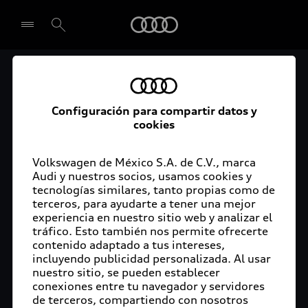
Audi
El acceso digital a tu
Seleccionar concesionario
Audi
Configuración para compartir datos y
cookies
La aplicación myAudi conecta tu Audi con tu
rutina diaria y lleva más confort de conducción a
Volkswagen de México S.A. de C.V., marca
Audi y nuestros socios, usamos cookies y
tu vida a través de funciones y servicios
tecnologías similares, tanto propias como de
innovadores.
terceros, para ayudarte a tener una mejor
experiencia en nuestro sitio web y analizar el
tráfico. Esto también nos permite ofrecerte
contenido adaptado a tus intereses,
incluyendo publicidad personalizada. Al usar
nuestro sitio, se pueden establecer
conexiones entre tu navegador y servidores
de terceros, compartiendo con nosotros