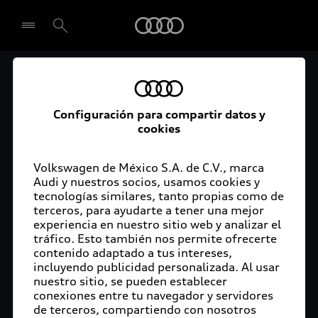
Audi
El acceso digital a tu
Seleccionar concesionario
Audi
Configuración para compartir datos y
cookies
La aplicación myAudi conecta tu Audi con tu
rutina diaria y lleva más confort de conducción a
Volkswagen de México S.A. de C.V., marca
Audi y nuestros socios, usamos cookies y
tu vida a través de funciones y servicios
tecnologías similares, tanto propias como de
innovadores.
terceros, para ayudarte a tener una mejor
experiencia en nuestro sitio web y analizar el
tráfico. Esto también nos permite ofrecerte
contenido adaptado a tus intereses,
incluyendo publicidad personalizada. Al usar
nuestro sitio, se pueden establecer
conexiones entre tu navegador y servidores
de terceros, compartiendo con nosotros