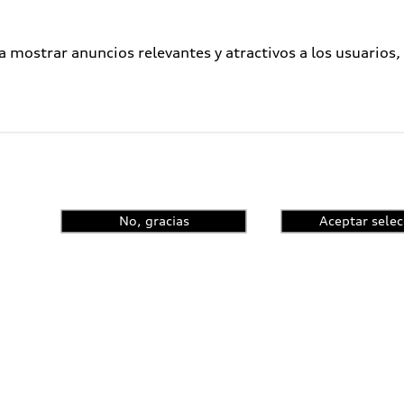
a mostrar anuncios relevantes y atractivos a los usuarios,
No, gracias
Aceptar selec
enta el control de
ncia y conoce las