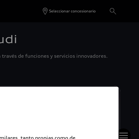
Seleccionar concesionario
udi
 través de funciones y servicios innovadores.
imilares, tanto propias como de