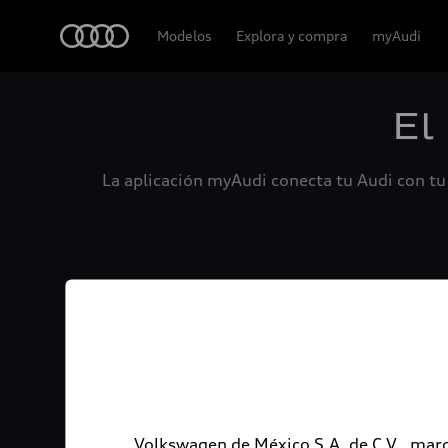
Audi
Modelos
Explora y compra
myAudi
El
La aplicación myAudi conecta tu Audi con tu 
Volkswagen de México S.A. de C.V., marc