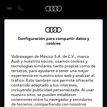
Audi
El acceso digital a tu
Seleccionar concesionario
Audi
Configuración para compartir datos y
cookies
La aplicación myAudi conecta tu Audi con tu
rutina diaria y lleva más confort de conducción a
Volkswagen de México S.A. de C.V., marca
Audi y nuestros socios, usamos cookies y
tu vida a través de funciones y servicios
tecnologías similares, tanto propias como de
innovadores.
terceros, para ayudarte a tener una mejor
experiencia en nuestro sitio web y analizar el
tráfico. Esto también nos permite ofrecerte
contenido adaptado a tus intereses,
incluyendo publicidad personalizada. Al usar
nuestro sitio, se pueden establecer
conexiones entre tu navegador y servidores
de terceros, compartiendo con nosotros